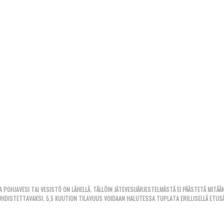
 POHJAVESI TAI VESISTÖ ON LÄHELLÄ. TÄLLÖIN JÄTEVESIJÄRJESTELMÄSTÄ EI PÄÄSTETÄ MITÄÄN
DISTETTAVAKSI. 5,5 KUUTION TILAVUUS VOIDAAN HALUTESSA TUPLATA ERILLISELLÄ ETUSÄIL