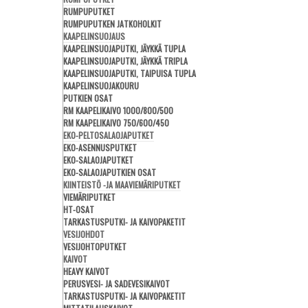
keräykseen.
RUMPUPUTKET
Tarkastuskaivot
on tarkoitettu sadevesi-, salaoja- 
RUMPUPUTKEN JATKOHOLKIT
vakiovarusteena virtausta ohjaava pohjakouru.
KAAPELINSUOJAUS
Perusvesikaivot
toimivat sadevesi- ja salaojalinjo
KAAPELINSUOJAPUTKI, JÄYKKÄ TUPLA
väärään suuntaan rankkasateen sattuessa.
KAAPELINSUOJAPUTKI, JÄYKKÄ TRIPLA
Rännikaivot
ovat kevytrakenteisia kaivoja kattoje
KAAPELINSUOJAPUTKI, TAIPUISA TUPLA
Erikoiskaivot
ovat kaivoja, joita käytetään muun m
KAAPELINSUOJAKOURU
Puhdasvesikaivo
on muovinen tuoteinnovaatio bet
PUTKIEN OSAT
RM KAAPELIKAIVO 1000/800/500
Pumppaamot
RM KAAPELIKAIVO 750/600/450
EKO-PELTOSALAOJAPUTKET
EKO-ASENNUSPUTKET
Harmaavesipumppaamo uppopumpulla
on tarkoit
EKO-SALAOJAPUTKET
siirtämiseen.
EKO-SALAOJAPUTKIEN OSAT
Kiinteistöpumppaamona
toimii jätevesipumppaam
KIINTEISTÖ -JA MAAVIEMÄRIPUTKET
VIEMÄRIPUTKET
Lue lisää esitteestä >
HT-OSAT
TARKASTUSPUTKI- JA KAIVOPAKETIT
VESIJOHDOT
VESIJOHTOPUTKET
KAIVOT
Jakokaivot
HEAVY KAIVOT
PERUSVESI- JA SADEVESIKAIVOT
TARKASTUSPUTKI- JA KAIVOPAKETIT