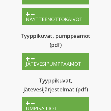
NÄYTTEENOTTOKAIVOT
Tyyppikuvat, pumppaamot
(pdf)
JÄTEVESIPUMPPAAMOT
Tyyppikuvat,
jätevesijärjestelmät (pdf)
UMPISÄILIÖT