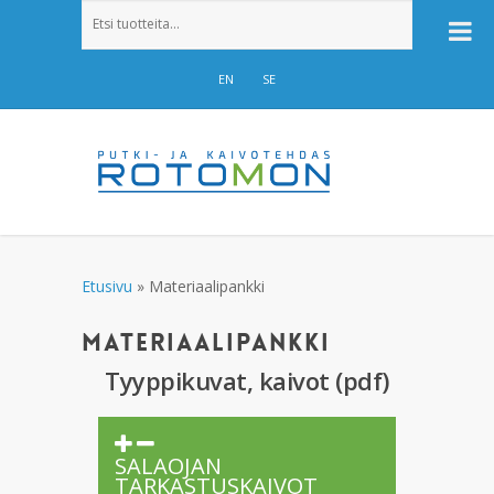
EN
SE
Etusivu
»
Materiaalipankki
MATERIAALIPANKKI
Tyyppikuvat, kaivot (pdf)
SALAOJAN
TARKASTUSKAIVOT