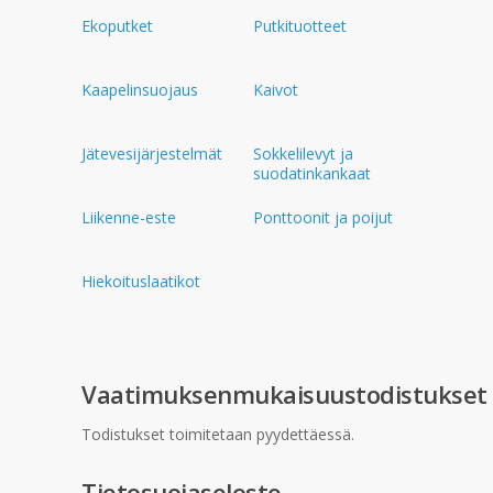
Ekoputket
Putkituotteet
Kaapelinsuojaus
Kaivot
Jätevesijärjestelmät
Sokkelilevyt ja
suodatinkankaat
Liikenne-este
Ponttoonit ja poijut
Hiekoituslaatikot
Vaatimuksenmukaisuustodistukset
Todistukset toimitetaan pyydettäessä.
Tietosuojaseloste