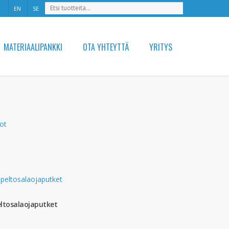
EN
SE
MATERIAALIPANKKI
OTA YHTEYTTÄ
YRITYS
ltosalaojaputket