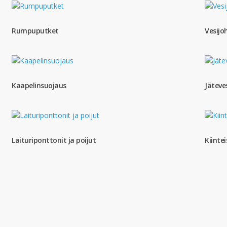
Rumpuputket
Vesijo
Kaapelinsuojaus
Jäteve
Laituriponttonit ja poijut
Kiinte