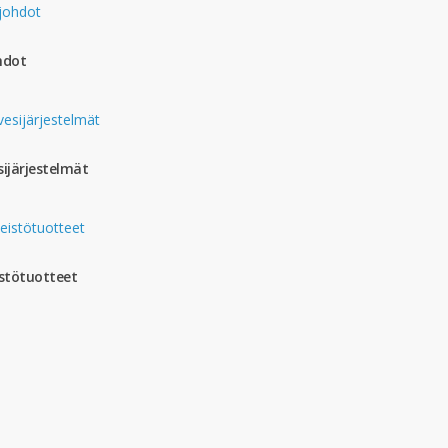
hdot
sijärjestelmät
istötuotteet