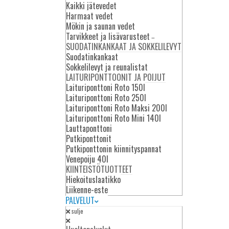
Kaikki jätevedet
ri kokoja.
asennusputkien valmistuksessa on
käytetty hyvälaatuista kierrätettyä
Harmaat vedet
uusiomuovia. Putket ovat
Mökin ja saunan vedet
ympäristöystävällisiä ja kestäviä.
Tarvikkeet ja lisävarusteet
–
SUODATINKANKAAT JA SOKKELILEVYT
Suodatinkankaat
Sokkelilevyt ja reunalistat
LAITURIPONTTOONIT JA POIJUT
EET
LAITURIPONTTONIT JA
Laituriponttoni Roto 150l
POIJUT
Laituriponttoni Roto 250l
Laituriponttoni Roto Maksi 200l
lettuja
Laituriponttoni Roto Mini 140l
esteitä.
Rotomon laituriponttonit ovat valmistettu
Lauttaponttoni
korkealaatuisesta HDPE-muovista
Putkiponttonit
rotaatiovalumenetelmällä.
Putkiponttonin kiinnityspannat
Venepoiju 40l
KIINTEISTÖTUOTTEET
Hiekoituslaatikko
Liikenne-este
PALVELUT
sulje