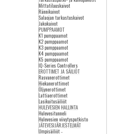
asiakkaiden tarpeita ja turvaamme
Mittatilauskaivot
toimitetuille laitteistoille ja
Rännikaivot
kokonaisuuksille mahdollisimman pitkän
Salaojan tarkastuskaivot
sekä kustannustehokkaan elinkaaren.
Jakokaivot
PUMPPAAMOT
K1 pumppaamot
K2 pumppaamot
K3 pumppaamot
K4 pumppaamot
INTA
K5 pumppaamot
IQ-Series Controllers
EROTTIMET JA SÄILIÖT
ut yhä
Rasvanerottimet
ille
Hiekanerottimet
lpoisen
Öljynerottimet
kasvavat
Lattiaerottimet
Lasikuitusäiliöt
HULEVESIEN HALLINTA
Hulevesitunneli
EKOPUTKET
Hulevesien viivytysputkisto
JÄTEVESIJÄRJESTELMÄT
Umpisäiliöt
vedelle.
EKO-salaojaputkien ja EKO-
–