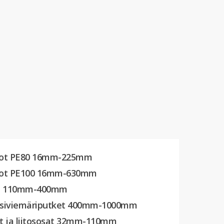
hdot PE80 16mm-225mm
hdot PE100 16mm-630mm
et 110mm-400mm
esiviemäriputket 400mm-1000mm
et ja liitososat 32mm-110mm