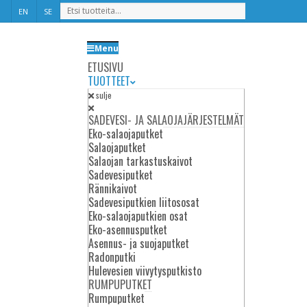
EN
SE
Menu
ETUSIVU
TUOTTEET
sulje
SADEVESI- JA SALAOJAJÄRJESTELMÄT
Eko-salaojaputket
Salaojaputket
Salaojan tarkastuskaivot
Sadevesiputket
Rännikaivot
Sadevesiputkien liitososat
Eko-salaojaputkien osat
US
Eko-asennusputket
Asennus- ja suojaputket
Radonputki
kä nopeat
linen osa
Hulevesien viivytysputkisto
ehitystä.
RUMPUPUTKET
aus on
Rumpuputket
 pitkän