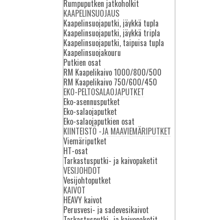
Rumpuputken jatkoholkit
uden
KAAPELINSUOJAUS
Kaapelinsuojaputki, jäykkä tupla
Kaapelinsuojaputki, jäykkä tripla
Kaapelinsuojaputki, taipuisa tupla
Kaapelinsuojakouru
Putkien osat
RM Kaapelikaivo 1000/800/500
KAIVOT
RM Kaapelikaivo 750/600/450
EKO-PELTOSALAOJAPUTKET
Kaivot valmistetaan
Eko-asennusputket
tuotantoyksiköissämme Kangasniemellä
Eko-salaojaputket
ja Järvenpäässä. Tuotantoyksikkömme
Eko-salaojaputkien osat
valmistavat kaivoja mittojen mukaan
KIINTEISTÖ -JA MAAVIEMÄRIPUTKET
jätevesikaivoista sadevesikaivoihin sekä
Viemäriputket
erikoiskaivot asiakkaan toivomusten
HT-osat
mukaisesti.
Tarkastusputki- ja kaivopaketit
VESIJOHDOT
Vesijohtoputket
PALVELUT
KAIVOT
HEAVY kaivot
Perusvesi- ja sadevesikaivot
Rotomon Oy on rakentanut toimivan
huoltotoiminnan. Palvelemme
Tarkastusputki- ja kaivopaketit