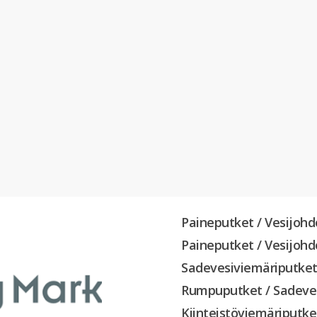
Paineputket / Vesijo
Paineputket / Vesijo
Sadevesiviemäriputk
Rumpuputket / Sadev
Kiinteistöviemäriputk