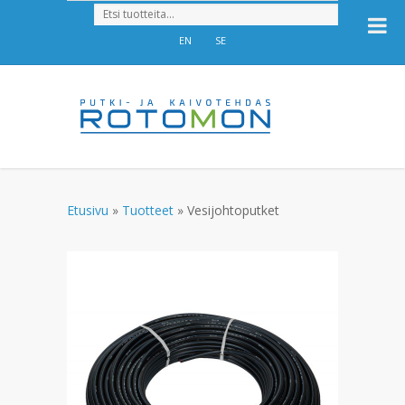
EN
SE
Etusivu
»
Tuotteet
»
Vesijohtoputket