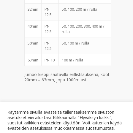
32mm
PN
50, 100, 200 m / rulla
12,5
40mm
PN
50, 100, 200, 300, 400 m /
12,5
rulla
50mm
PN
50, 100 m / rulla
12,5
63mm
PN 10
100 m / rulla
Jumbo-kieppi saatavilla erillistilauksena, koot
20mm – 63mm, jopa 1000m asti.
Käytämme sivuilla evästeitä tallentaaksemme sivuston
asetukset vierailustasi. Klikkaamalla "Hyväksyn kaikki",
suostut kaikkien evästeiden käyttöön. Voit kuitenkin käydä
© 2026 Rotomon.
evästeiden asetuksissa muokkaamassa suostumustasi.