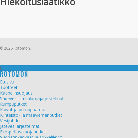
Hiekoituslaatikko
© 2026 Rotomon.
ROTOMON
Etusivu
Tuotteet
Kaapelinsuojaus
Sadevesi- ja salaojajärjestelmät
Rumpuputket
Kaivot ja pumppaamot
Kiinteistö- ja maaviemäriputket
Vesijohdot
Jätevesijärjestelmät
Eko-peltosalaojaputket
Suodatinkankaat ja sokkelilevyt