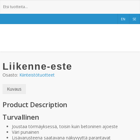
EN
SE
Etusivu
»
Tuotteet
»
Liikenne-este
Liikenne-este
Osasto:
Kiinteistötuotteet
Kuvaus
Product Description
Turvallinen
Joustaa törmäyksessä, toisin kuin betoninen ajoeste
Väri punainen
Lisävarusteena saatavana näkyvyyttä parantavat