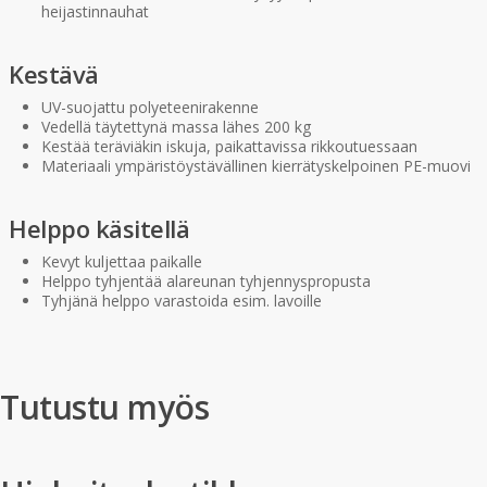
heijastinnauhat
Kestävä
UV-suojattu polyeteenirakenne
Vedellä täytettynä massa lähes 200 kg
Kestää teräviäkin iskuja, paikattavissa rikkoutuessaan
Materiaali ympäristöystävällinen kierrätyskelpoinen PE-muovi
Helppo käsitellä
Kevyt kuljettaa paikalle
Helppo tyhjentää alareunan tyhjennyspropusta
Tyhjänä helppo varastoida esim. lavoille
Tutustu myös