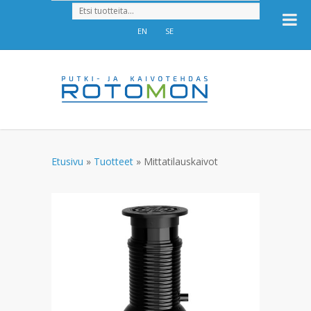
EN
SE
Etusivu
»
Tuotteet
»
Mittatilauskaivot