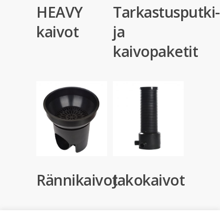
HEAVY
Tarkastusputki-
kaivot
ja
kaivopaketit
Rännikaivot
Jakokaivot