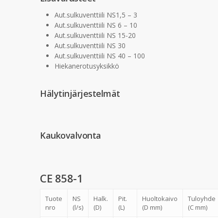
Aut.sulkuventtiili NS1,5 – 3
Aut.sulkuventtiili NS 6 – 10
Aut.sulkuventtiili NS 15-20
Aut.sulkuventtiili NS 30
Aut.sulkuventtiili NS 40 – 100
Hiekanerotusyksikkö
Hälytinjärjestelmät
Kaukovalvonta
CE 858-1
Tuote
NS
Halk.
Pit.
Huoltokaivo
Tuloyhde
nro
(l/s)
(D)
(L)
(D mm)
(C mm)