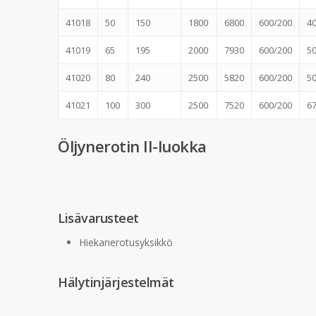
41018
50
150
1800
6800
600/200
4
41019
65
195
2000
7930
600/200
5
41020
80
240
2500
5820
600/200
5
41021
100
300
2500
7520
600/200
6
Öljynerotin II-luokka
Lisävarusteet
Hiekanerotusyksikkö
Hälytinjärjestelmät