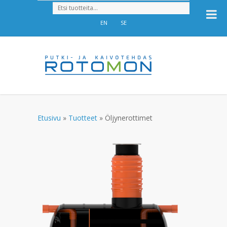
EN
SE
Etusivu
»
Tuotteet
»
Öljynerottimet