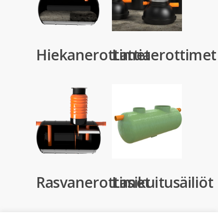
Hiekanerottimet
Lattiaerottimet
Rasvanerottimet
Lasikuitusäiliöt