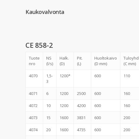
Kaukovalvonta
CE 858-2
Tuote
NS
Halk.
Pit.
Huoltokaivo
Tuloyhd
nro
(l/s)
(D)
(L)
(D mm)
(C mm)
4070
1,5-
1200*
600
110
3
4071
6
1200
2500
600
160
4072
10
1200
4200
600
160
4073
15
1600
3831
600
200
4074
20
1600
4735
600
200