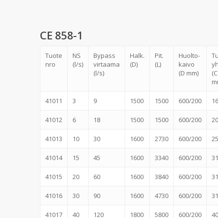
CE 858-1
Tuote
NS
Bypass
Halk.
Pit.
Huolto-
Tu
nro
(l/s)
virtaama
(D)
(L)
kaivo
y
(l/s)
(D mm)
(C
m
41011
3
9
1500
1500
600/200
1
41012
6
18
1500
1500
600/200
2
41013
10
30
1600
2730
600/200
2
41014
15
45
1600
3340
600/200
3
41015
20
60
1600
3840
600/200
3
41016
30
90
1600
4730
600/200
3
41017
40
120
1800
5800
600/200
4