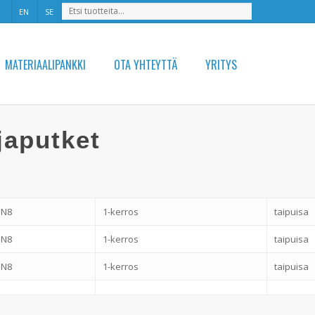
EN
SE
MATERIAALIPANKKI
OTA YHTEYTTÄ
YRITYS
japutket
SN8
1-kerros
taipuisa
SN8
1-kerros
taipuisa
SN8
1-kerros
taipuisa