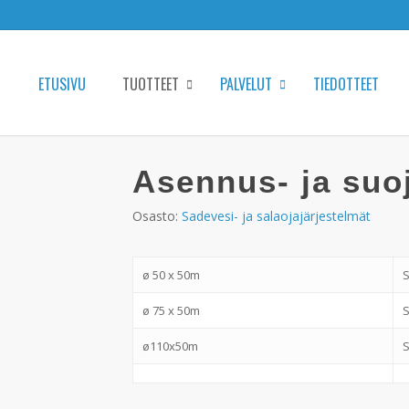
ETUSIVU
TUOTTEET
PALVELUT
TIEDOTTEET
Asennus- ja suo
Osasto:
Sadevesi- ja salaojajärjestelmät
ø 50 x 50m
ø 75 x 50m
ø110x50m