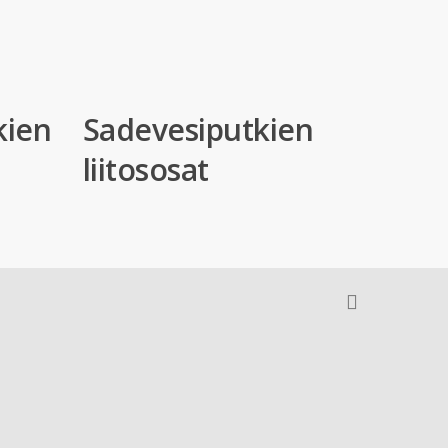
kien
Sadevesiputkien
liitososat