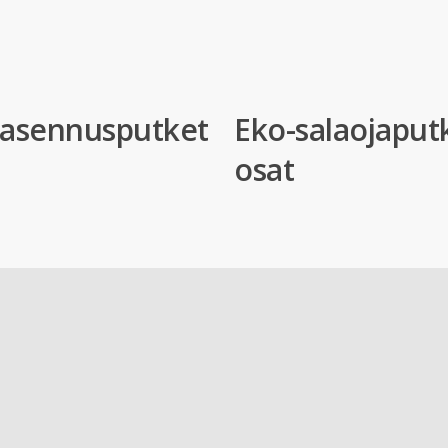
-asennusputket
Eko-salaojaput
osat