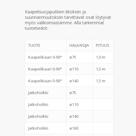
Kaapelisuojaputkien liitoksiin ja
suunnanmuutoksiin tarvittavat osat löytyvät
myös valikoimastamme. Alla tarkemmat
tuotetiedot:
TUOTE
HALKAISIJA
PITUUS
Kaapelikaari 0-90°
ø75
1,0 m
Kaapelikaari 0-90°
ø110
1,5 m
Kaapelikaari 0-90°
ø140
1,5 m
Jatkoholkki
ø75
Jatkoholkki
ø110
Jatkoholkki
ø140
Jatkoholkki
ø160