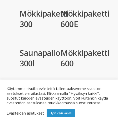
Mökkipaketti
Mökkipaketti
300
600E
Saunapallo
Mökkipaketti
300l
600
Käytämme sivuilla evästeitä tallentaaksemme sivuston
asetukset vierailustasi. Klikkaamalla "Hyväksyn kaikki",
suostut kaikkien evästeiden käyttöön. Voit kuitenkin käydä
© 2026 Rotomon.
evästeiden asetuksissa muokkaamassa suostumustasi.
Evästeiden asetukset
Hyväksyn kaikki