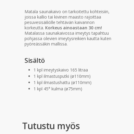
Matala saunakaivo on tarkoitettu kohteisiin,
joissa kallio tai kivinen maasto rajoittaa
pesuvesisäiliölle tehtävän kaivannon
korkeutta.
Korkeus ainoastaan 30 cm!
Matalassa saunakaivossa imeytys tapahtuu
pohjassa olevien imeytysreikien kautta kuten
pyöreässäkin mallissa.
Sisältö
1 kpl imeytyskaivo 165 litraa
1 kpl ilmastusputki (ø110mm)
1 kpl ilmastushattu (ø110mm)
1 kpl 45° kulma (ø75mm)
Tutustu myös